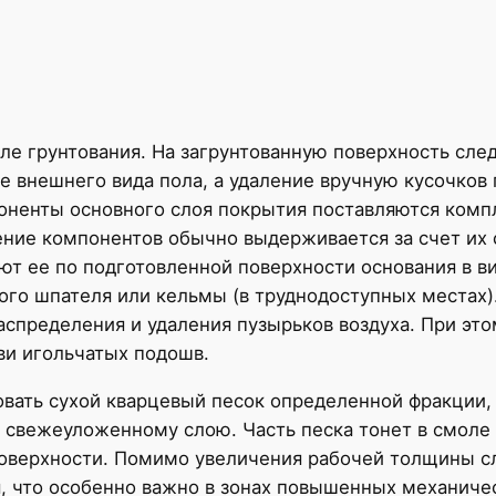
е грунтования. На загрунтованную поверхность следу
е внешнего вида пола, а удаление вручную кусочков 
ненты основного слоя покрытия поставляются комп
ние компонентов обычно выдерживается за счет их 
ют ее по подготовленной поверхности основания в в
ого шпателя или кельмы (в труднодоступных местах)
аспределения и удаления пузырьков воздуха. При э
ви игольчатых подошв.
вать сухой кварцевый песок определенной фракции,
свежеуложенному слою. Часть песка тонет в смоле 
оверхности. Помимо увеличения рабочей толщины сл
 что особенно важно в зонах повышенных механическ