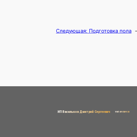
Следующая:
Подготовка пола
ИП Васильков Дмитрий Сергеевич
УНП 691509131