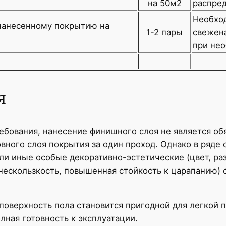
на 50м
2
распре
Необхо
нанесенному покрытию на
1-2 пары
свежен
при нео
я
ебования, нанесение финишного слоя не является об
овного слоя покрытия за один проход. Однако в ряде
ли иные особые декоративно-эстетические (цвет, ра
нескользкость, повышенная стойкость к царапанию) 
оверхность пола становится пригодной для легкой п
олная готовность к эксплуатации.