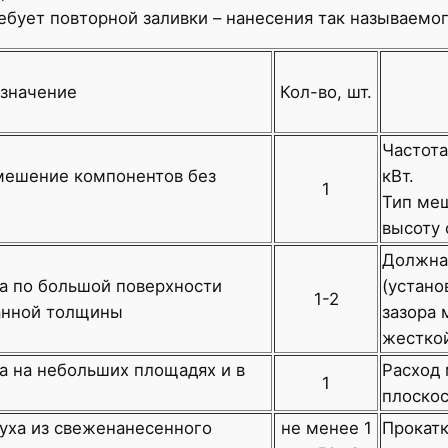
ебует повторной заливки – нанесения так называемо
значение
Кол-во, шт.
Частота
мешение компонентов без
кВт.
1
Тип меш
высоту 
Должна 
а по большой поверхности
(устано
1-2
анной толщины
зазора 
жесткой
а на небольших площадях и в
Расход 
1
плоскос
уха из свеженанесенного
не менее 1
Прокатк